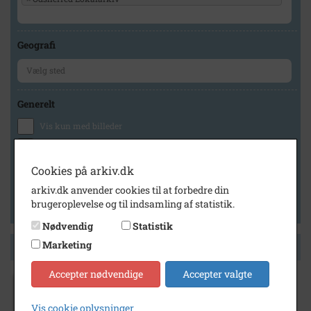
Geografi
Generelt
Vis kun med billeder
Vis kun med filmklip
Vis kun med lydklip
Cookies på arkiv.dk
Vis kun med kilder
arkiv.dk anvender cookies til at forbedre din
brugeroplevelse og til indsamling af statistik.
Vis kun med geo-tag
Nødvendig
Statistik
Marketing
Side 1 af 1
Accepter nødvendige
Accepter valgte
1984
Vis cookie oplysninger