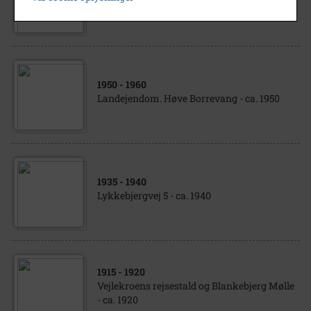
Landejendom. Lykkebjergvej 5, Høve
1950
- 1960
Landejendom. Høve Borrevang - ca. 1950
1935
- 1940
Lykkebjergvej 5 - ca. 1940
1915
- 1920
Vejlekroens rejsestald og Blankebjerg Mølle
- ca. 1920