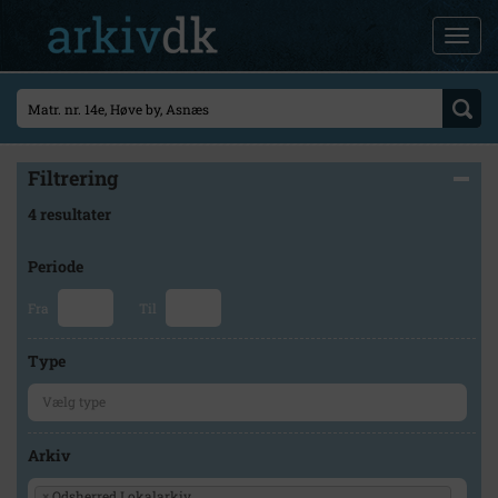
Filtrering
4 resultater
Periode
Fra
Til
Type
Arkiv
×
Odsherred Lokalarkiv