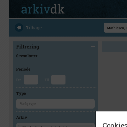
Tilbage
Filtrering
0 resultater
Periode
Fra
Til
Type
Arkiv
Cookies