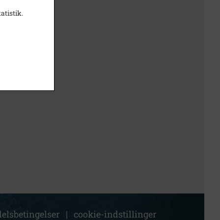
atistik.
elsbetingelser
|
cookie-indstillinger