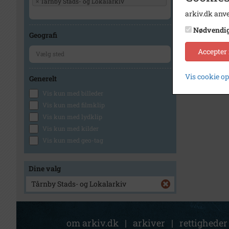
×
Tårnby Stads- og Lokalarkiv
arkiv.dk anve
Nødvendi
Geografi
Accepter
Vis cookie o
Generelt
Vis kun med billeder
Vis kun med filmklip
Vis kun med lydklip
Vis kun med kilder
Vis kun med geo-tag
Dine valg
Tårnby Stads- og Lokalarkiv
om arkiv.dk
|
arkiver
|
rettigheder