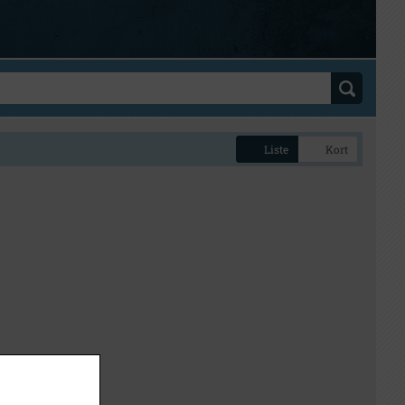
Liste
Kort