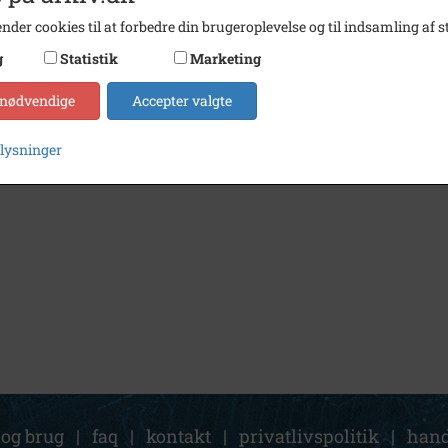
nder cookies til at forbedre din brugeroplevelse og til indsamling af st
g
Statistik
Marketing
 nødvendige
Accepter valgte
plysninger
 og brug
|
faq
|
kontakt
|
privatlivspolitik
|
hand