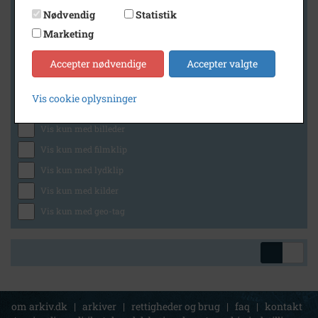
Nødvendig
Statistik
Marketing
Geografi
Accepter nødvendige
Accepter valgte
Vis cookie oplysninger
Generelt
Vis kun med billeder
Vis kun med filmklip
Vis kun med lydklip
Vis kun med kilder
Vis kun med geo-tag
om arkiv.dk
|
arkiver
|
rettigheder og brug
|
faq
|
kontakt