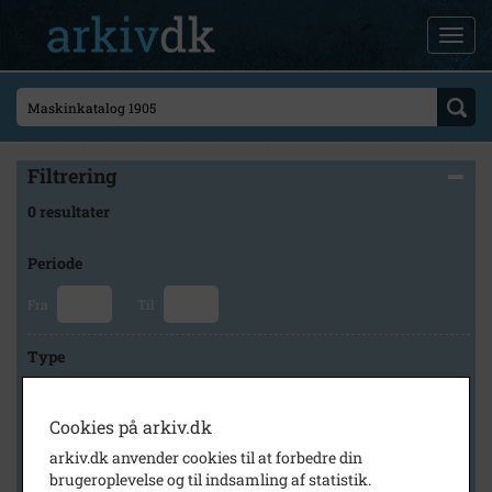
Filtrering
0 resultater
Periode
Fra
Til
Type
Cookies på arkiv.dk
Arkiv
arkiv.dk anvender cookies til at forbedre din
brugeroplevelse og til indsamling af statistik.
×
Stevns Lokalhistoriske Arkiv