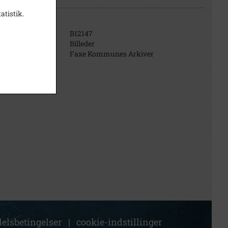
atistik.
B12147
Billeder
Faxe Kommunes Arkiver
elsbetingelser
|
cookie-indstillinger