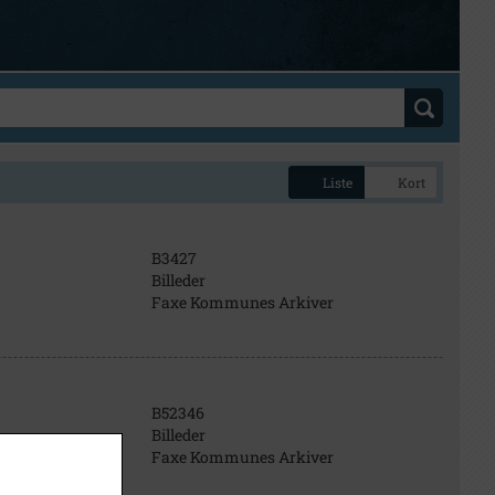
Liste
Kort
B3427
Billeder
Faxe Kommunes Arkiver
B52346
Billeder
Faxe Kommunes Arkiver