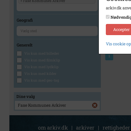
×
Faxe Kommunes Arkiver
arkiv.dk anve
Nødvendi
Geografi
Accepter
Vis cookie o
Generelt
Vis kun med billeder
1
Vis kun med filmklip
Vis kun med lydklip
Vis kun med kilder
Vis kun med geo-tag
Dine valg
Faxe Kommunes Arkiver
om arkiv.dk
|
arkiver
|
rettigheder