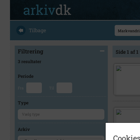
Tilbage
Filtrering
Side 1 af 1
3 resultater
Periode
Fra
Til
Type
Arkiv
Cookies