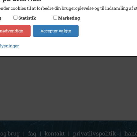
nder cookies til at forbedre din brugeroplevelse og til indsamling af st
g
Statistik
Marketing
1975
Markvandring i Haslev Landboforening, 1975
 nødvendige
Accepter valgte
plysninger
 og brug
|
faq
|
kontakt
|
privatlivspolitik
|
hand