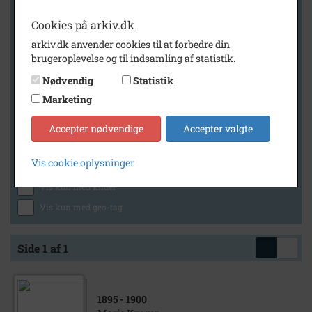
Cookies på arkiv.dk
arkiv.dk anvender cookies til at forbedre din
Geografi
brugeroplevelse og til indsamling af statistik.
Nødvendig
Statistik
Marketing
Generelt
Vis kun med billeder
Accepter nødvendige
Accepter valgte
Vis kun med filmklip
Vis cookie oplysninger
Vis kun med lydklip
Vis kun med kilder
Vis kun med geo-tag
Side 1 af 1
1895
- 1900