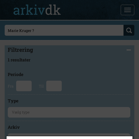
Filtrering
1 resultater
Periode
Fra
Til
Type
Arkiv
×
Holbæk Stadsarkiv