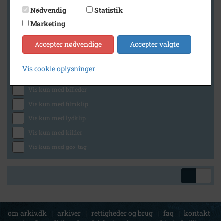
Nødvendig
Statistik
Marketing
Geografi
Accepter nødvendige
Accepter valgte
Vis cookie oplysninger
Generelt
Vis kun med billeder
Vis kun med filmklip
Vis kun med lydklip
Vis kun med kilder
Vis kun med geo-tag
om arkiv.dk
|
arkiver
|
rettigheder og brug
|
faq
|
kontakt