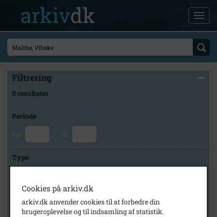
Filtrering
0 resultater
Periode
Fra
Til
Type
Cookies på arkiv.dk
Arkiv
arkiv.dk anvender cookies til at forbedre din
brugeroplevelse og til indsamling af statistik.
×
Holbæk-Arkiverne / Tølløse Lokalarkiv