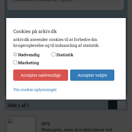
Geografi
Cookies på arkiv.dk
arkiv.dk anvender cookies til at forbedre din
Generelt
brugeroplevelse og til indsamling af statistik.
Vis kun med billeder
Nødvendig
Statistik
Vis kun med filmklip
Marketing
Vis kun med lydklip
Accepter nødvendige
Accepter valgte
Vis kun med kilder
Vis kun med geo-tag
Vis cookie oplysninger
Side 1 af 1
1972
Malmgren, Aase, korrekturlæser ved