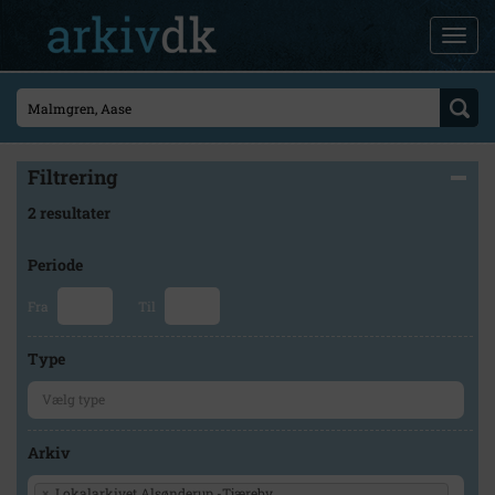
Filtrering
2 resultater
Periode
Fra
Til
Type
Arkiv
×
Lokalarkivet Alsønderup -Tjæreby