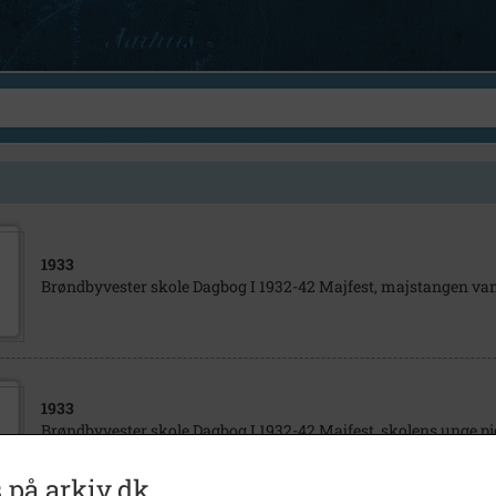
1933
Brøndbyvester skole Dagbog I 1932-42 Majfest, majstangen va
1933
Brøndbyvester skole Dagbog I 1932-42 Majfest, skolens unge p
folkedans om majstangen i gamle he- debodragter
 på arkiv.dk