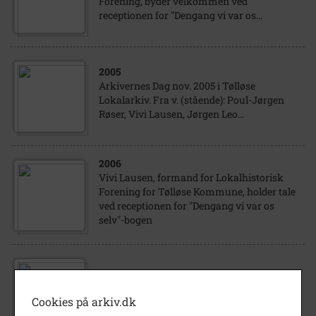
Forening, byder velkommen ved
receptionen for "Dengang vi var os...
2005
Arkivernes Dag nov. 2005 i Tølløse
Lokalarkiv. Fra v. (stående): Poul-Jørgen
Røser, Vivi Lausen, Jørgen Leo...
2006
Vivi Lausen, formand for Lokalhistorisk
Forening for Tølløse Kommune, holder tale
ved receptionen for "Dengang vi var os
selv"-bogen
2006
Generalforsamling i Lokalhistorisk
Cookies på arkiv.dk
Forening for Tølløse Kommune 09.03.2006