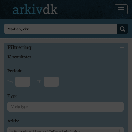
Filtrering
13 resultater
Periode
Fra
Til
Type
Arkiv
×
Holbæk-Arkiverne / Tølløse Lokalarkiv