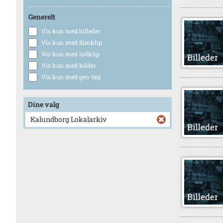
Generelt
Vis kun med billeder
Vis kun med filmklip
Vis kun med lydklip
Vis kun med kilder
Vis kun med geo-tag
Dine valg
Kalundborg Lokalarkiv