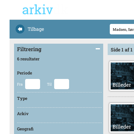
Tilbage
Filtrering
Side 1 af 1
6 resultater
Periode
Fra
Til
Type
Arkiv
Geografi