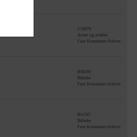
U10879
Aviser og artikler
Faxe Kommunes Arkiver
B50289
Billeder
Faxe Kommunes Arkiver
B11507
Billeder
Faxe Kommunes Arkiver