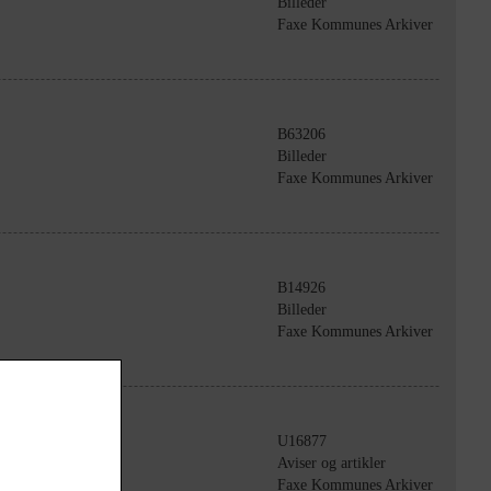
Billeder
Faxe Kommunes Arkiver
B63206
Billeder
Faxe Kommunes Arkiver
B14926
Billeder
Faxe Kommunes Arkiver
U16877
Aviser og artikler
Faxe Kommunes Arkiver