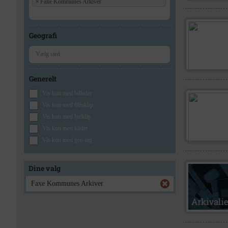
×
Faxe Kommunes Arkiver
Geografi
Generelt
Vis kun med billeder
Vis kun med filmklip
Vis kun med lydklip
Vis kun med kilder
Vis kun med geo-tag
Dine valg
Faxe Kommunes Arkiver