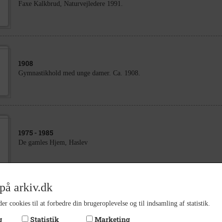
Faxe Kalkbrud, Naturvejledere 1991.
1908
Gymnastikhold med unge damer. Ca. 1908.
1975
- 1985
De gamles Hjem, Haslev
på arkiv.dk
2023
er cookies til at forbedre din brugeroplevelse og til indsamling af statistik.
Ny sorggruppe i Haslev SJ 17/4-2023
g
Statistik
Marketing