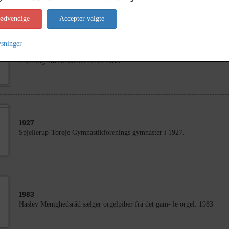
nødvendige
Accepter valgte
ysninger
2019
Foredrag om Afrika SJ 22/10-2019
1927
Spjellerup-Torøje Gymnastikforenings gymnaster i 1927.
1983
Haslev Menighedsråd sælger orgelpiber fra det gam- le orgel. 1983