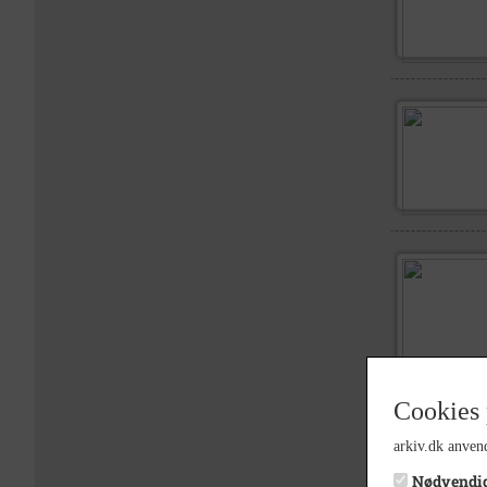
Cookies 
arkiv.dk anvend
Nødvendi