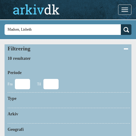
Filtrering
10 resultater
Periode
Fra
Til
Type
Arkiv
Geografi