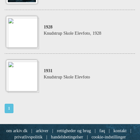
1928
Knudstrup Skole Elevfoto, 1928
1931
Knudstrup Skole Elevfoto
1
om arkiv.dk
|
arkiver
|
rettigheder og brug
|
faq
|
kontakt
|
privatlivspolitik
|
handelsbetingelser
|
cookie-indstillinger