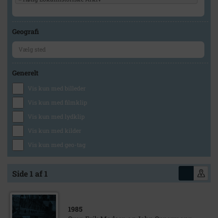
Geografi
Generelt
Vis kun med billeder
Vis kun med filmklip
Vis kun med lydklip
Vis kun med kilder
Vis kun med geo-tag
Side 1 af 1
1985