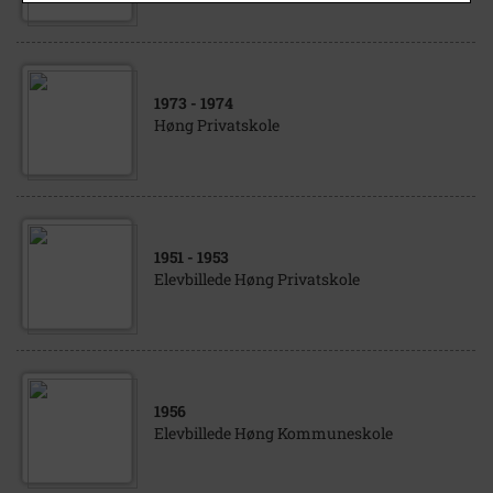
1973
- 1974
Høng Privatskole
1951
- 1953
Elevbillede Høng Privatskole
1956
Elevbillede Høng Kommuneskole