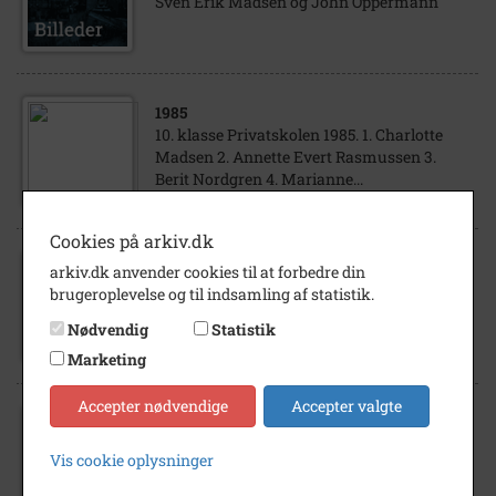
Sven Erik Madsen og John Oppermann
1985
10. klasse Privatskolen 1985. 1. Charlotte
Madsen 2. Annette Evert Rasmussen 3.
Berit Nordgren 4. Marianne...
Cookies på arkiv.dk
arkiv.dk anvender cookies til at forbedre din
1990
- 1995
brugeroplevelse og til indsamling af statistik.
Tvekamp ved Høng Centeret.
Nødvendig
Statistik
Marketing
Accepter nødvendige
Accepter valgte
1995
Vis cookie oplysninger
Bestyrelsen for Dansk Metal i Høng