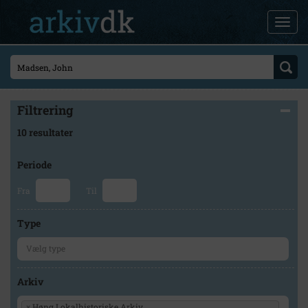
Filtrering
10 resultater
Periode
Fra
Til
Type
Arkiv
×
Høng Lokalhistoriske Arkiv