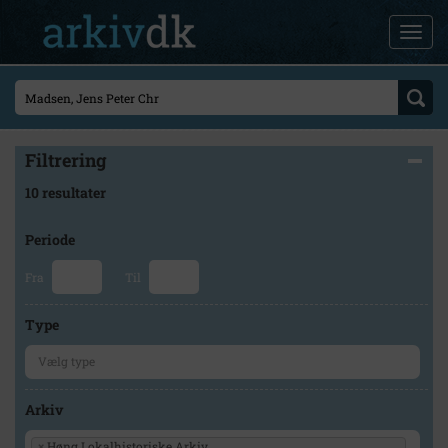
Filtrering
10 resultater
Periode
Fra
Til
Type
Arkiv
×
Høng Lokalhistoriske Arkiv