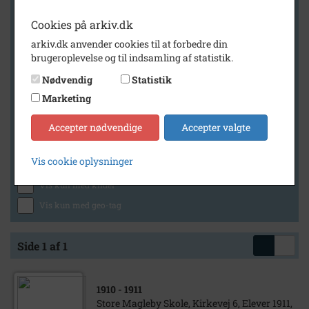
Cookies på arkiv.dk
arkiv.dk anvender cookies til at forbedre din
Geografi
brugeroplevelse og til indsamling af statistik.
Nødvendig
Statistik
Marketing
Generelt
Vis kun med billeder
Accepter nødvendige
Accepter valgte
Vis kun med filmklip
Vis cookie oplysninger
Vis kun med lydklip
Vis kun med kilder
Vis kun med geo-tag
Side 1 af 1
1910
- 1911
Store Magleby Skole, Kirkevej 6, Elever 1911,