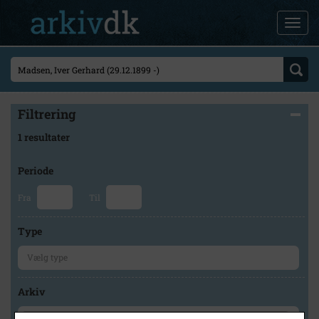
Filtrering
1 resultater
Periode
Fra
Til
Type
Arkiv
×
Historisk Arkiv Dragør