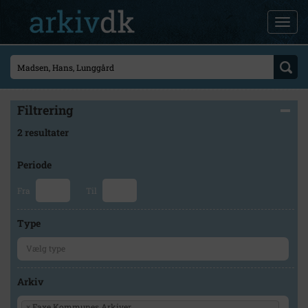
Filtrering
2 resultater
Periode
Fra
Til
Type
Arkiv
×
Faxe Kommunes Arkiver