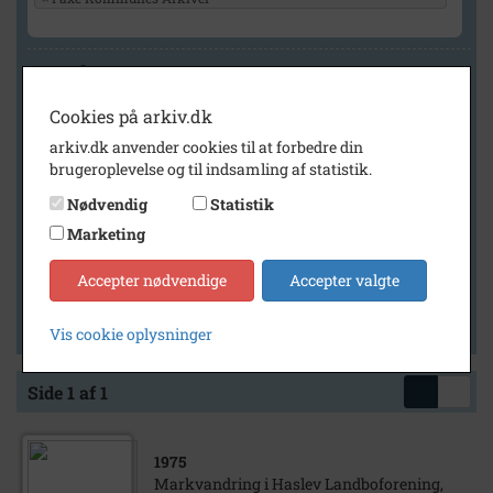
Geografi
Cookies på arkiv.dk
arkiv.dk anvender cookies til at forbedre din
Generelt
brugeroplevelse og til indsamling af statistik.
Vis kun med billeder
Nødvendig
Statistik
Vis kun med filmklip
Marketing
Vis kun med lydklip
Accepter nødvendige
Accepter valgte
Vis kun med kilder
Vis kun med geo-tag
Vis cookie oplysninger
Side 1 af 1
1975
Markvandring i Haslev Landboforening,