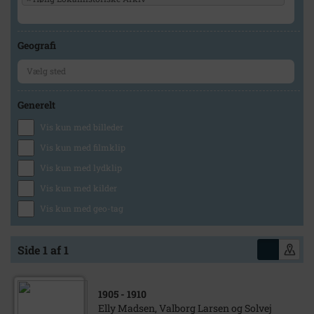
Geografi
Generelt
Vis kun med billeder
Vis kun med filmklip
Vis kun med lydklip
Vis kun med kilder
Vis kun med geo-tag
Side 1 af 1
1905
- 1910
Elly Madsen, Valborg Larsen og Solvej