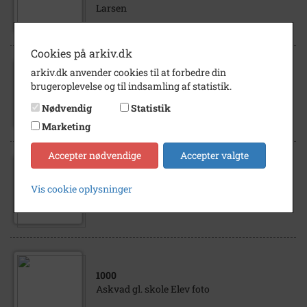
Larsen
Cookies på arkiv.dk
1930
arkiv.dk anvender cookies til at forbedre din
Folkedans Løve 1. Hansen, Knud Hjort,
brugeroplevelse og til indsamling af statistik.
Toelstang 2. Hansen, Gustav, Tunbjerggård,
Nødvendig
Statistik
Løve Mark 3. Madsen, Peder, Slagelse 4...
Marketing
Accepter nødvendige
Accepter valgte
1910
- 1915
Vis cookie oplysninger
Elly, Valborg og Solvejg Larsen
1000
Askvad gl. skole Elev foto