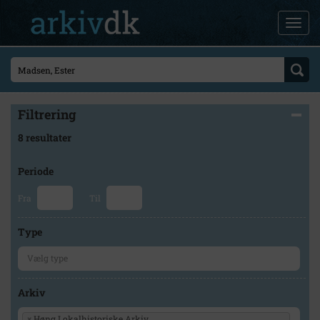
Filtrering
8 resultater
Periode
Fra
Til
Type
Arkiv
×
Høng Lokalhistoriske Arkiv