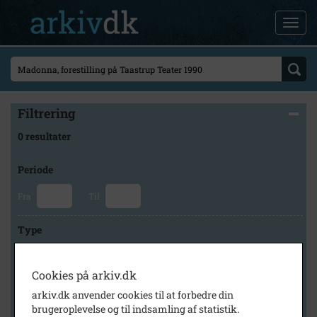
Filtrering
0 resultater
Periode
Fra
Til
Type
Cookies på arkiv.dk
Arkiv
arkiv.dk anvender cookies til at forbedre din
brugeroplevelse og til indsamling af statistik.
×
Byhistorisk Samling og Arkiv i Høje-Taastrup Kommune