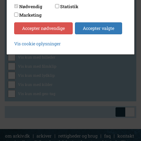
Nødvendig
Statistik
Marketing
Geografi
Accepter nødvendige
Accepter valgte
Vis cookie oplysninger
Generelt
Vis kun med billeder
Vis kun med filmklip
Vis kun med lydklip
Vis kun med kilder
Vis kun med geo-tag
om arkiv.dk
|
arkiver
|
rettigheder og brug
|
faq
|
kontakt