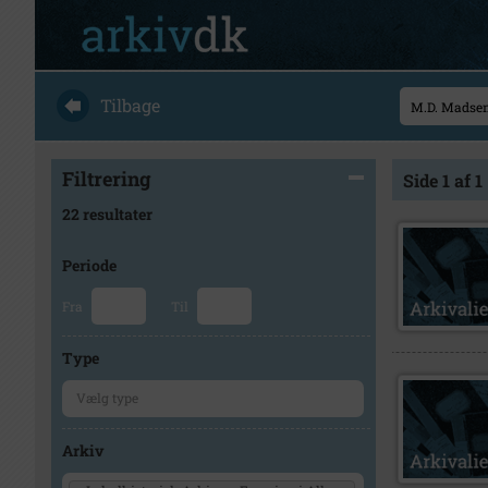
Tilbage
Filtrering
Side 1 af 1
22 resultater
Periode
Fra
Til
Type
Arkiv