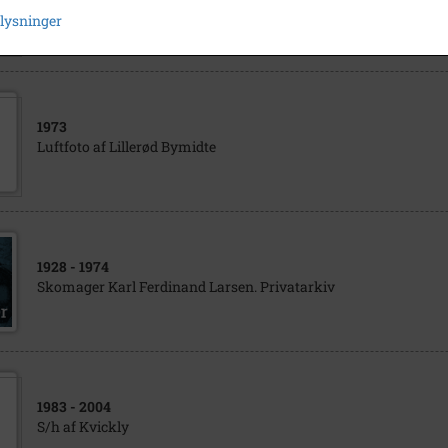
Frederiksborgvej/ Kollerødvej/ M.D. Madsensvej
plysninger
1973
Luftfoto af Lillerød Bymidte
1928
- 1974
Skomager Karl Ferdinand Larsen. Privatarkiv
1983
- 2004
S/h af Kvickly