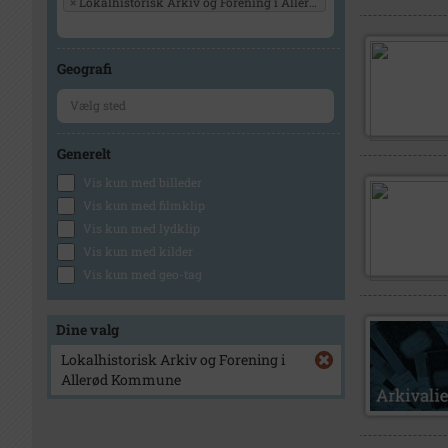
×
Lokalhistorisk Arkiv og Forening i Allerød Kommune
Geografi
Generelt
Vis kun med billeder
Vis kun med filmklip
Vis kun med lydklip
Vis kun med kilder
Vis kun med geo-tag
Dine valg
Lokalhistorisk Arkiv og Forening i
Allerød Kommune