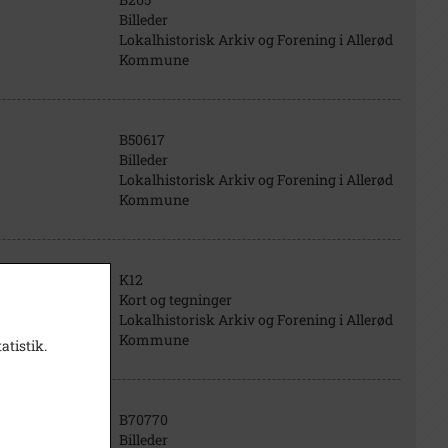
Billeder
Lokalhistorisk Arkiv og Forening i Allerød
Kommune
B50617
Billeder
Lokalhistorisk Arkiv og Forening i Allerød
Kommune
K12
Kort og tegninger
Lokalhistorisk Arkiv og Forening i Allerød
Kommune
atistik.
B70770
Billeder