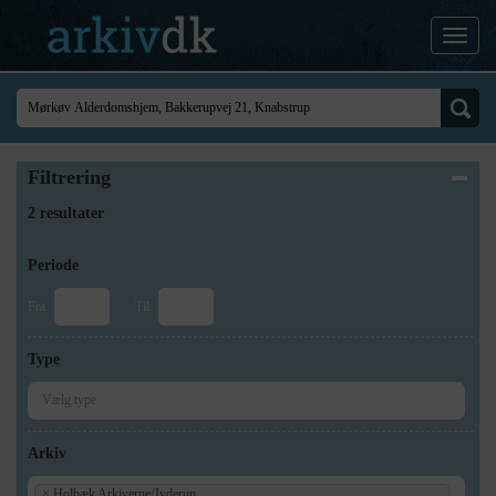
Filtrering
2 resultater
Periode
Fra
Til
Type
Arkiv
×
Holbæk Arkiverne/Jyderup