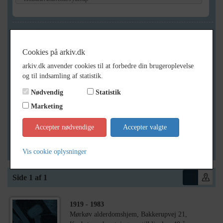
Geografi
Cookies på arkiv.dk
arkiv.dk anvender cookies til at forbedre din brugeroplevelse
Generelt
og til indsamling af statistik.
Vis kun med billeder
Nødvendig
Statistik
Vis kun med filmklip
Marketing
Vis kun med lydklip
Accepter nødvendige
Accepter valgte
Vis kun med kilder
Vis kun med geo-tag
Vis cookie oplysninger
Side 1 af 1
1919
- 1983
Mørkøv alderdomshjem, Bakkerupvej 21,