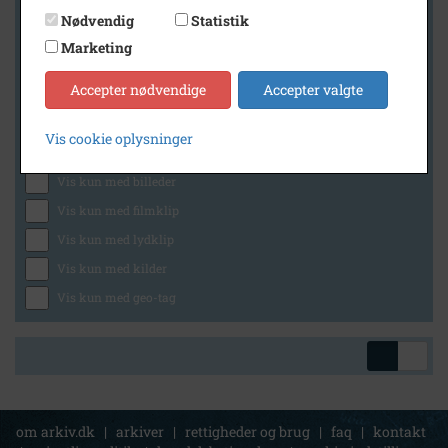
Nødvendig
Statistik
Marketing
Geografi
Accepter nødvendige
Accepter valgte
Vis cookie oplysninger
Generelt
Vis kun med billeder
Vis kun med filmklip
Vis kun med lydklip
Vis kun med kilder
Vis kun med geo-tag
om arkiv.dk
|
arkiver
|
rettigheder og brug
|
faq
|
kontakt