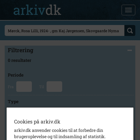
Filtrering
0 resultater
Periode
Fra
Til
Type
Cookies på arkiv.dk
Arkiv
arkiv.dk anvender cookies til at forbedre din
brugeroplevelse og til indsamling af statistik.
×
Frederikssund lokalhistoriske arkiver Slangerup arkiv