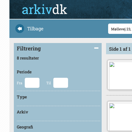
Tilbage
Filtrering
Side 1 af 1
8 resultater
Periode
Fra
Til
Type
Arkiv
Geografi