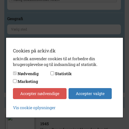
Geografi
Generelt
Cookies på arkiv.dk
Vis kun med billeder
arkiv.dk anvender cookies til at forbedre din
Vis kun med filmklip
brugeroplevelse og til indsamling af statistik.
Vis kun med lydklip
Nødvendig
Statistik
Vis kun med kilder
Marketing
Vis kun med geo-tag
Accepter nødvendige
Accepter valgte
Side 1 af 1
Vis cookie oplysninger
1945