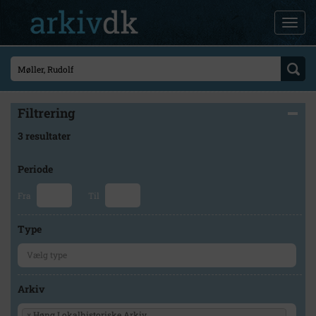
Filtrering
3 resultater
Periode
Fra
Til
Type
Arkiv
×
Høng Lokalhistoriske Arkiv