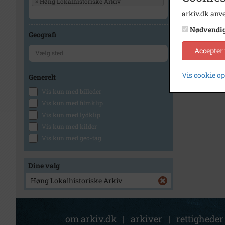
×
Høng Lokalhistoriske Arkiv
arkiv.dk anve
1
Nødvendi
Geografi
Accepter
Vis cookie o
Generelt
Vis kun med billeder
Vis kun med filmklip
Vis kun med lydklip
Vis kun med kilder
Vis kun med geo-tag
Dine valg
Høng Lokalhistoriske Arkiv
om arkiv.dk
|
arkiver
|
rettigheder