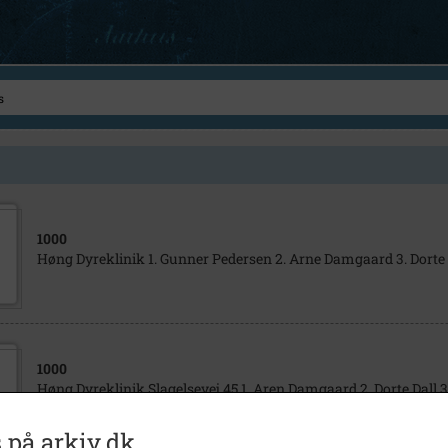
1000
Høng Dyreklinik 1. Gunner Pedersen 2. Arne Damgaard 3. Dorte D
1000
Høng Dyreklinik Slagelsevej 45 1. Aren Damgaard 2. Dorte Dall 
Møller
 på arkiv.dk