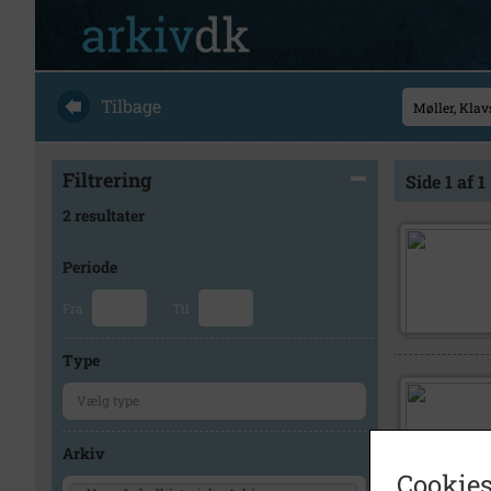
Tilbage
Filtrering
Side 1 af 1
2 resultater
Periode
Fra
Til
Type
Arkiv
Cookies