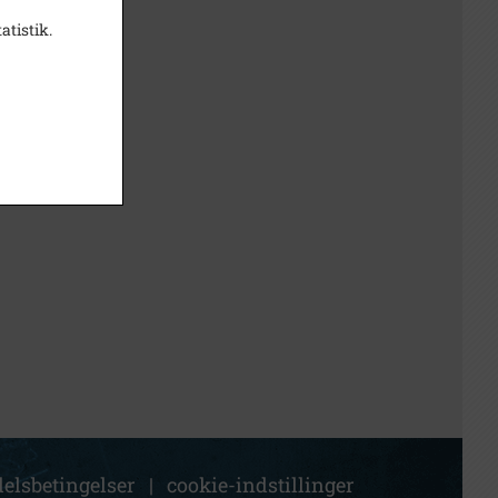
atistik.
elsbetingelser
|
cookie-indstillinger