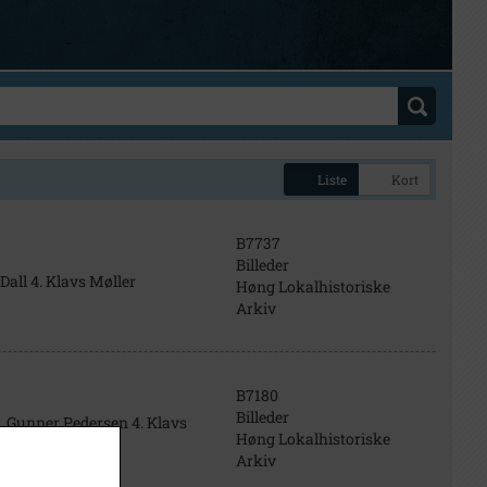
Liste
Kort
B7737
Billeder
all 4. Klavs Møller
Høng Lokalhistoriske
Arkiv
B7180
Billeder
3. Gunner Pedersen 4. Klavs
Høng Lokalhistoriske
Arkiv