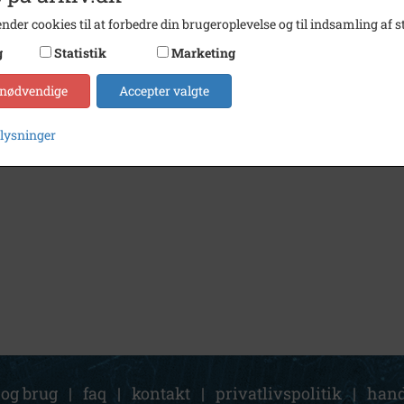
nder cookies til at forbedre din brugeroplevelse og til indsamling af st
g
Statistik
Marketing
 nødvendige
Accepter valgte
plysninger
 og brug
|
faq
|
kontakt
|
privatlivspolitik
|
hand