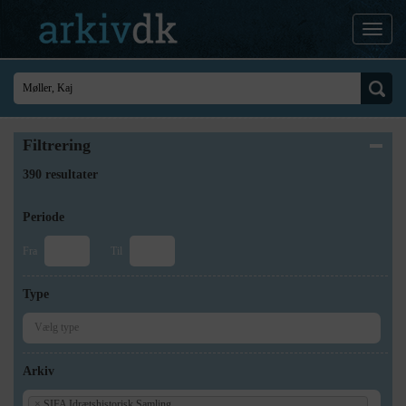
Filtrering
390 resultater
Periode
Fra
Til
Type
Arkiv
×
SIFA Idrætshistorisk Samling