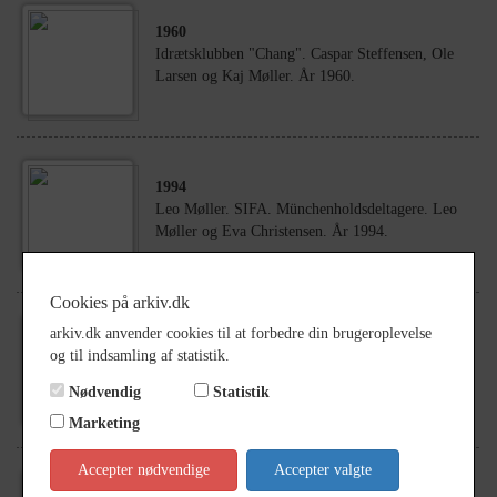
1960
Idrætsklubben "Chang". Caspar Steffensen, Ole
Larsen og Kaj Møller. År 1960.
1994
Leo Møller. SIFA. Münchenholdsdeltagere. Leo
Møller og Eva Christensen. År 1994.
Cookies på arkiv.dk
arkiv.dk anvender cookies til at forbedre din brugeroplevelse
1935
og til indsamling af statistik.
Kildeløbet. Kaj Møller, Carlo Møller, Herluf
Jensen, Frank Jensen og Erhard Jensen. År 1935
Nødvendig
Statistik
Marketing
Accepter nødvendige
Accepter valgte