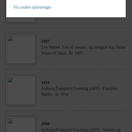
2004
SIFA Idrætshistorisk Samling. Veteranfest,
Vis cookie oplysninger
julemik og Kaj Larsens fødselsdag. År 2004.
1997
Leo Møller. Leo til venstre, og fotograf Kaj Holm
Jensen til højre. År 1997
1934
Aalborg Fodsports Forening (AFF). Familien
Møller. År 1934
2008
Aalborg Fodsports Forening (AFF). Annette og