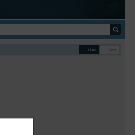
Liste
Kort