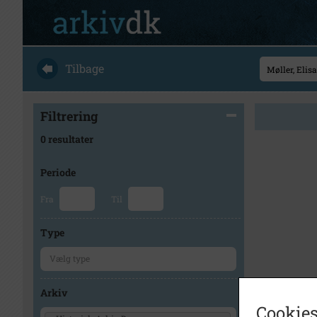
Tilbage
Filtrering
0 resultater
Periode
Fra
Til
Type
Arkiv
Cookies