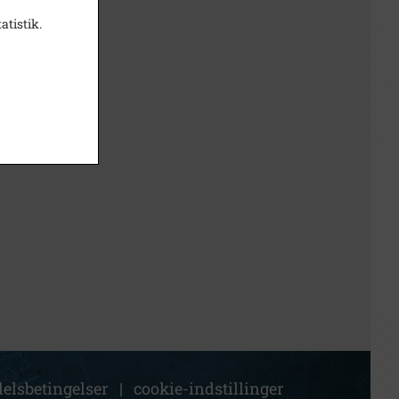
atistik.
elsbetingelser
|
cookie-indstillinger