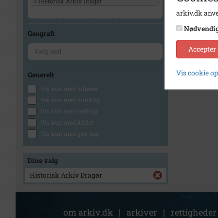
×
Historisk Arkiv Dragør
arkiv.dk anve
Nødvendi
Geografi
Accepter
Vis cookie o
Generelt
Vis kun med billeder
Vis kun med filmklip
Vis kun med lydklip
Vis kun med kilder
Vis kun med geo-tag
Dine valg
Historisk Arkiv Dragør
om arkiv.dk
|
arkiver
|
rettigheder