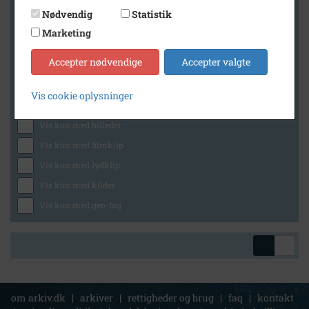
Nødvendig
Statistik
Marketing
Geografi
Accepter nødvendige
Accepter valgte
Vis cookie oplysninger
Generelt
Vis kun med billeder
Vis kun med filmklip
Vis kun med lydklip
Vis kun med kilder
Vis kun med geo-tag
om arkiv.dk
|
arkiver
|
rettigheder og brug
|
faq
|
kontakt