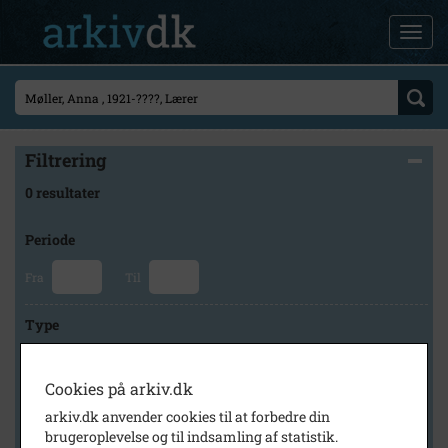
Filtrering
0 resultater
Periode
Fra
Til
Type
Cookies på arkiv.dk
Arkiv
arkiv.dk anvender cookies til at forbedre din
brugeroplevelse og til indsamling af statistik.
×
Holbæk Stadsarkiv