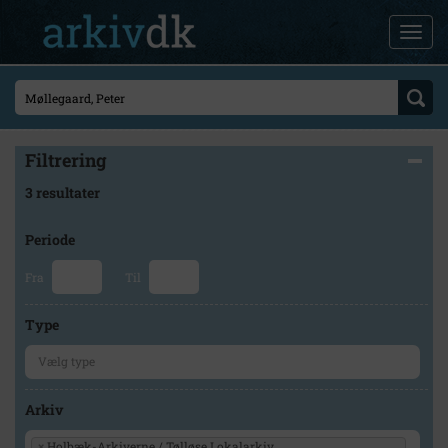
Filtrering
3 resultater
Periode
Fra
Til
Type
Arkiv
×
Holbæk-Arkiverne / Tølløse Lokalarkiv