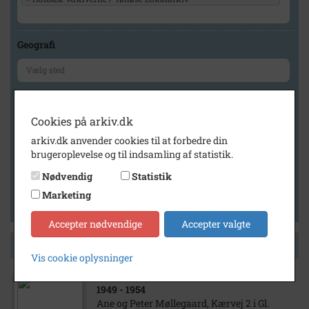
Geografi
Generelt
Cookies på arkiv.dk
Vis kun med billeder
arkiv.dk anvender cookies til at forbedre din
Vis kun med filmklip
brugeroplevelse og til indsamling af statistik.
Vis kun med lydklip
Nødvendig
Statistik
Vis kun med kilder
Marketing
Vis kun med geo-tag
Accepter nødvendige
Accepter valgte
Side 1 af 1
Vis cookie oplysninger
1949
- 1954
Ane og Peter Møllegaard, Kærvej 2 i Gl.