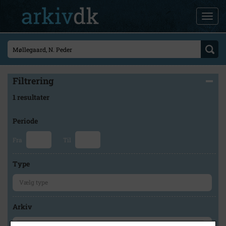
Filtrering
1 resultater
Periode
Fra
Til
Type
Arkiv
×
Holbæk-Arkiverne / Tølløse Lokalarkiv