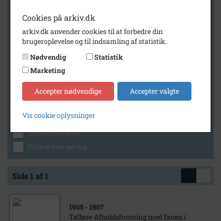
Cookies på arkiv.dk
arkiv.dk anvender cookies til at forbedre din
Geografi
brugeroplevelse og til indsamling af statistik.
Nødvendig
Statistik
Marketing
Generelt
Vis kun med billeder
Accepter nødvendige
Accepter valgte
Vis kun med filmklip
Vis cookie oplysninger
Vis kun med lydklip
Vis kun med kilder
Vis kun med geo-tag
Side 1 af 1
1905
- 1907
Tølløse Afholdsforening med fanen i