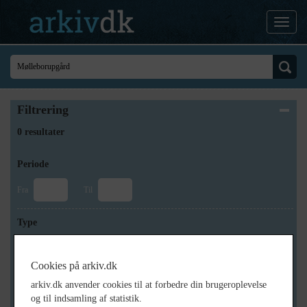
Filtrering
0 resultater
Periode
Fra
Til
Type
Cookies på arkiv.dk
Arkiv
arkiv.dk anvender cookies til at forbedre din brugeroplevelse
og til indsamling af statistik.
×
Holbæk-Arkiverne / Tølløse Lokalarkiv