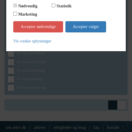
Nødvendig
Statistik
Marketing
Geografi
Accepter nødvendige
Accepter valgte
Vis cookie oplysninger
Generelt
Vis kun med billeder
Vis kun med filmklip
Vis kun med lydklip
Vis kun med kilder
Vis kun med geo-tag
om arkiv.dk
|
arkiver
|
rettigheder og brug
|
faq
|
kontakt
|