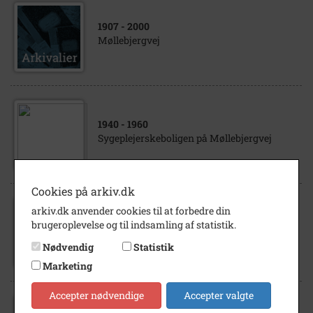
1907
- 2000
Møllebjergvej
1940
- 1960
Sygeplejerskeboligen på Møllebjergvej
Cookies på arkiv.dk
arkiv.dk anvender cookies til at forbedre din
1915
- 1920
brugeroplevelse og til indsamling af statistik.
Korsør Sygehus, Møllebjergvej
Nødvendig
Statistik
Marketing
Accepter nødvendige
Accepter valgte