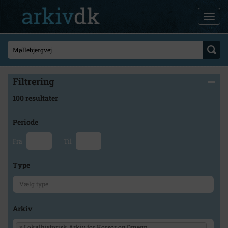
Filtrering
100 resultater
Periode
Fra
Til
Type
Arkiv
×
Lokalhistorisk Arkiv for Korsør og Omegn