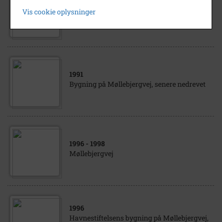
1940
Vis cookie oplysninger
Tyske soldater med heste, Møllebjergvej
1991
Bygning på Møllebjergvej, senere nedrevet
1996
- 1998
Møllebjergvej
1996
Havnestiftelsens bygning på Møllebjergvej,