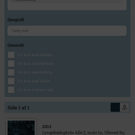
Geografi
Generelt
Vis kun med billeder
Vis kun med filmklip
Vis kun med lydklip
Vis kun med kilder
Vis kun med geo-tag
Side 1 af 1
2013
Lyngebækgårds Allé 2, matr.1n, Ullerød By,