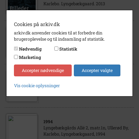
Karlebo. Lyngebækgaard. 2013
Cookies på arkiv.dk
arkiv.dk anvender cookies til at forbedre din
2013
brugeroplevelse og til indsamling af statistik.
Lyngebækgårds Allé 2, matr.1n, Ullerød By,
Karlebo. Lyngebækgård, Dam. 2013
Nødvendig
Statistik
Marketing
Accepter nødvendige
Accepter valgte
1994
Lyngebækgårds Allé 2, matr.1n, Ullerød By,
Vis cookie oplysninger
Karlebo, Lyngebækgaard, 1994
1994
Lyngebækgårds Allé 2, matr.1n, Ullerød By,
Karlebo, Lyngebækgaard, 1994