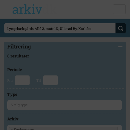
Filtrering
8 resultater
Periode
Fra
Til
Type
Arkiv
×
Fredensborg