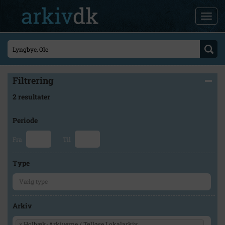
Filtrering
2 resultater
Periode
Fra
Til
Type
Arkiv
×
Holbæk-Arkiverne / Tølløse Lokalarkiv