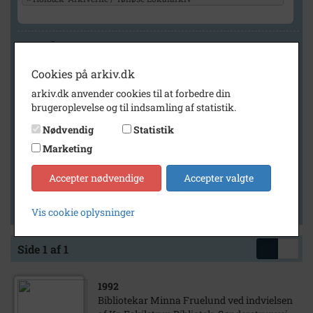
Geografi
Cookies på arkiv.dk
arkiv.dk anvender cookies til at forbedre din
Generelt
brugeroplevelse og til indsamling af statistik.
Vis kun med billeder
Nødvendig
Statistik
Vis kun med filmklip
Marketing
Vis kun med lydklip
Accepter nødvendige
Accepter valgte
Vis kun med kilder
Vis kun med geo-tag
Vis cookie oplysninger
Side 1 af 1
1992
Bibliotekar Minna Fruelund ved indvielsen