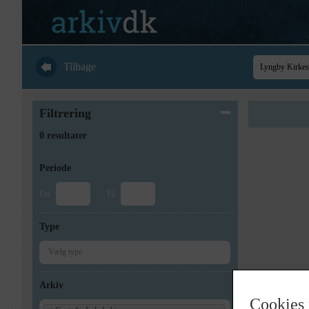
Tilbage
Filtrering
0 resultater
Periode
Fra
Til
Type
Arkiv
Cookies 