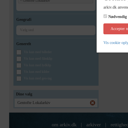
×
Gentofte Lokalarkiv
arkiv.dk anvend
Nødvendig
Geografi
Accepter 
Vis cookie opl
Generelt
Vis kun med billeder
Vis kun med filmklip
Vis kun med lydklip
Vis kun med kilder
Vis kun med geo-tag
Dine valg
Gentofte Lokalarkiv
om arkiv.dk
|
arkiver
|
rettighe