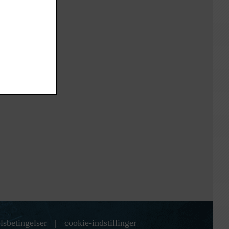
lsbetingelser
|
cookie-indstillinger