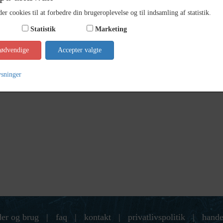
er cookies til at forbedre din brugeroplevelse og til indsamling af statistik.
Statistik
Marketing
nødvendige
Accepter valgte
ysninger
der og brug
|
faq
|
kontakt
|
privatlivspolitik
|
hande