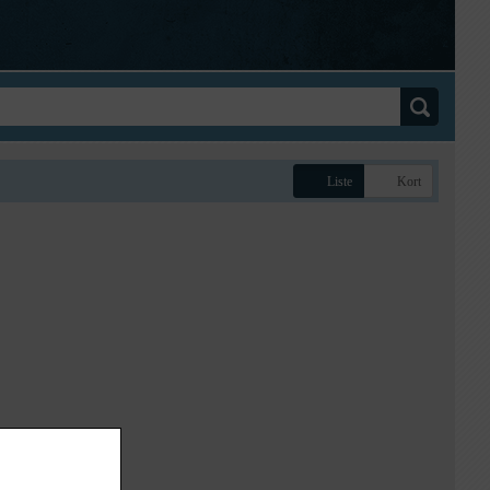
Liste
Kort