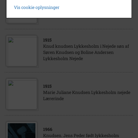
Kirsten Marie Pedersdatter Lykkesholm
Vis cookie oplysninger
Nejede
1915
Knud knudsen Lykkesholm i Nejede søn af
Søren Knudsen og Boline Andersen
Lykkesholm Nejede
1915
Marie Juliane Knudsen Lykkesholm nejede
Lærerinde
1966
Knudsen. Jens Peder født lykkesholm