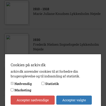
1910
- 1918
Marie Juliane Knudsen Lykkesholm Nejede
1930
Frederik Nielsen Sognefogede Lykkesholm
Nejede
Cookies på arkiv.dk
arkiv.dk anvender cookies til at forbedre din
1937
brugeroplevelse og til indsamling af statistik.
luftfoto af Lykkesholm i Nejede
Nødvendig
Statistik
Marketing
Accepter nødvendige
Accepter valgte
1855