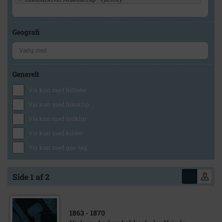
Geografi
Generelt
Vis kun med billeder
Vis kun med filmklip
Vis kun med lydklip
Vis kun med kilder
Vis kun med geo-tag
Side 1 af 2
1863
- 1870