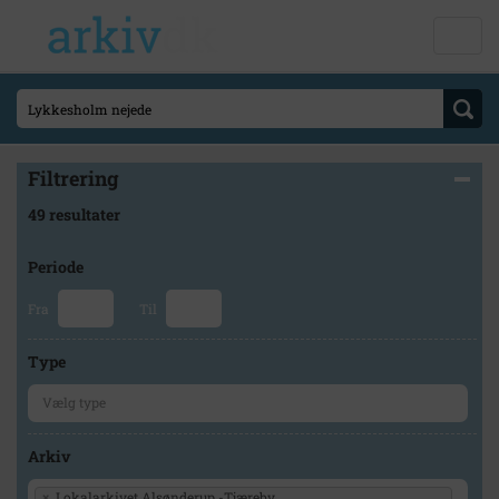
Filtrering
49 resultater
Periode
Fra
Til
Type
Arkiv
×
Lokalarkivet Alsønderup -Tjæreby