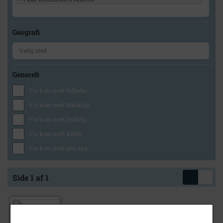
Geografi
Generelt
Vis kun med billeder
Vis kun med filmklip
Vis kun med lydklip
Vis kun med kilder
Vis kun med geo-tag
Side 1 af 1
1940
- 1950