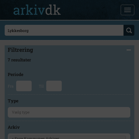
Filtrering
7 resultater
Periode
Fra
Til
Type
Arkiv
×
Faxe Kommunes Arkiver