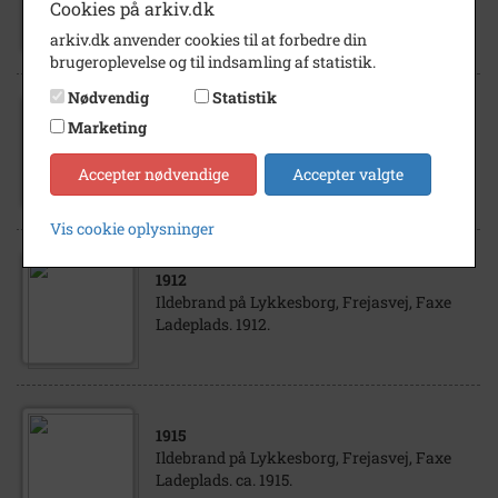
Faxe Ladeplads, Frejasvej, "Lykkesborg".
Cookies på arkiv.dk
arkiv.dk anvender cookies til at forbedre din
brugeroplevelse og til indsamling af statistik.
Nødvendig
Statistik
1991
Marketing
Aikido-opvisning, Lykkesborg Naturcenter,
Faxe Ladeplads.
Accepter nødvendige
Accepter valgte
Vis cookie oplysninger
1912
Ildebrand på Lykkesborg, Frejasvej, Faxe
Ladeplads. 1912.
1915
Ildebrand på Lykkesborg, Frejasvej, Faxe
Ladeplads. ca. 1915.