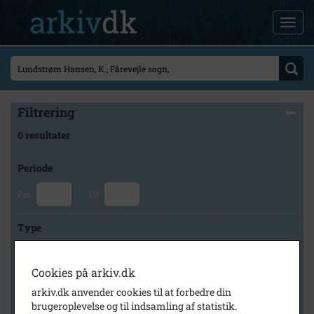
Filtrering
0 resultater
Periode
Fra
Til
Type
Cookies på arkiv.dk
Arkiv
arkiv.dk anvender cookies til at forbedre din
brugeroplevelse og til indsamling af statistik.
×
Odsherred Lokalarkiv