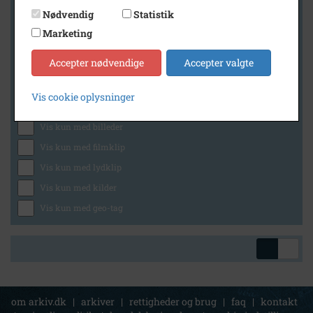
Nødvendig
Statistik
Marketing
Geografi
Accepter nødvendige
Accepter valgte
Vis cookie oplysninger
Generelt
Vis kun med billeder
Vis kun med filmklip
Vis kun med lydklip
Vis kun med kilder
Vis kun med geo-tag
om arkiv.dk
|
arkiver
|
rettigheder og brug
|
faq
|
kontakt