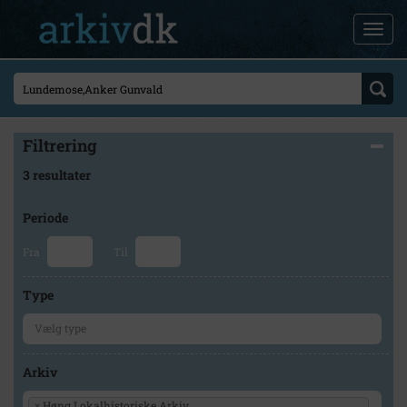
Filtrering
3 resultater
Periode
Fra
Til
Type
Arkiv
×
Høng Lokalhistoriske Arkiv