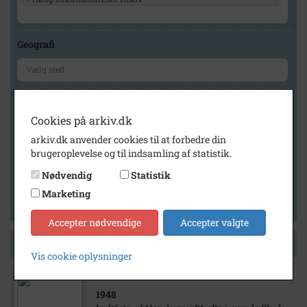
Geografi
Generelt
Cookies på arkiv.dk
Vis kun med billeder
arkiv.dk anvender cookies til at forbedre din
Vis kun med filmklip
brugeroplevelse og til indsamling af statistik.
Vis kun med lydklip
Nødvendig
Statistik
Vis kun med kilder
Marketing
Vis kun med geo-tag
Accepter nødvendige
Accepter valgte
Side 1 af 1
Vis cookie oplysninger
1948