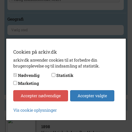
Geografi
Generelt
Cookies på arkiv.dk
Vis kun med billeder
arkiv.dk anvender cookies til at forbedre din
Vis kun med filmklip
brugeroplevelse og til indsamling af statistik.
Vis kun med lydklip
Nødvendig
Statistik
Vis kun med kilder
Marketing
Vis kun med geo-tag
Accepter nødvendige
Accepter valgte
Side 1 af 1
Vis cookie oplysninger
1898