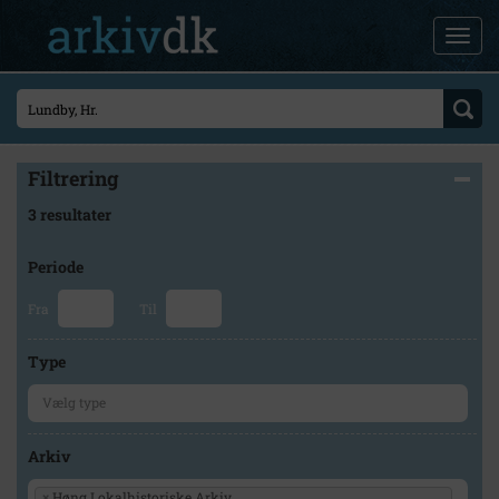
Filtrering
3 resultater
Periode
Fra
Til
Type
Arkiv
×
Høng Lokalhistoriske Arkiv