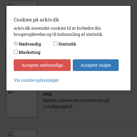
1998
Peter Larsen, Lundbjerggård, Tingvej 34
Cookies på arkiv.dk
arkiv.dk anvender cookies til at forbedre din
brugeroplevelse og til indsamling af statistik.
Nødvendig
Statistik
Marketing
1991
Stuehuset på Lundbjerggård i 1991
Accepter nødvendige
Accepter valgte
Vis cookie oplysninger
1992
Møbler opbevares i svinehuset på
Lundbjerggård