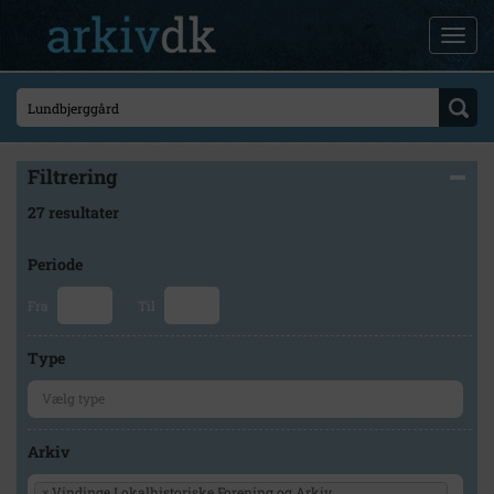
Filtrering
27 resultater
Periode
Fra
Til
Type
Arkiv
×
Vindinge Lokalhistoriske Forening og Arkiv