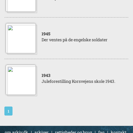
1945
Der ventes på de engelske soldater
1943
Juleforestilling Korsvejens skole 1943.
1
om arkiv.dk
|
arkiver
|
rettigheder og brug
|
faq
|
kontakt