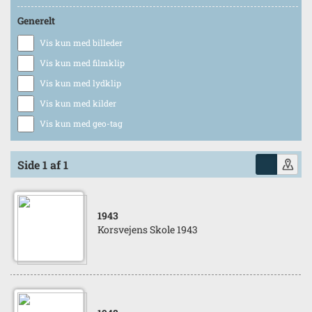
Generelt
Vis kun med billeder
Vis kun med filmklip
Vis kun med lydklip
Vis kun med kilder
Vis kun med geo-tag
Side 1 af 1
1943
Korsvejens Skole 1943