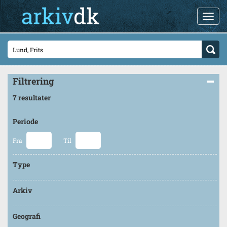
Filtrering
7 resultater
Periode
Fra
Til
Type
Arkiv
Geografi