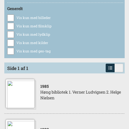
Generelt
Vis kun med billeder
Vis kun med filmklip
Vis kun med lydklip
Vis kun med kilder
Vis kun med geo-tag
Side 1 af 1
1985
Høng bibliotek 1. Verner Ludvigsen 2. Helge
Nielsen