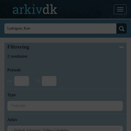
Filtrering
2 resultater
Periode
Fra
Til
Type
Arkiv
×
Holbæk-Arkiverne / Tølløse Lokalarkiv