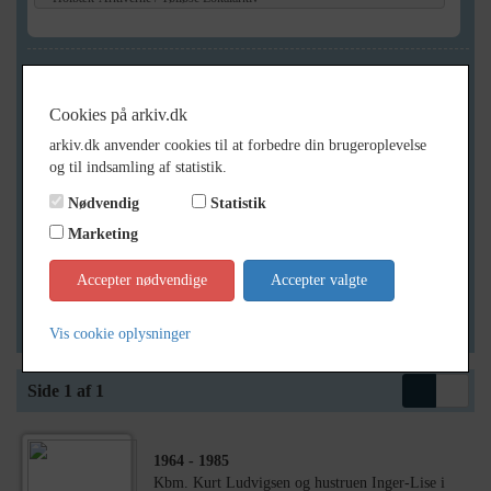
Geografi
Cookies på arkiv.dk
arkiv.dk anvender cookies til at forbedre din brugeroplevelse
Generelt
og til indsamling af statistik.
Vis kun med billeder
Nødvendig
Statistik
Vis kun med filmklip
Marketing
Vis kun med lydklip
Accepter nødvendige
Accepter valgte
Vis kun med kilder
Vis kun med geo-tag
Vis cookie oplysninger
Side 1 af 1
1964
- 1985
Kbm. Kurt Ludvigsen og hustruen Inger-Lise i