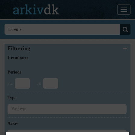
Filtrering
1 resultater
Periode
Fra
Til
Type
Arkiv
×
Stevns Lokalhistoriske Arkiv