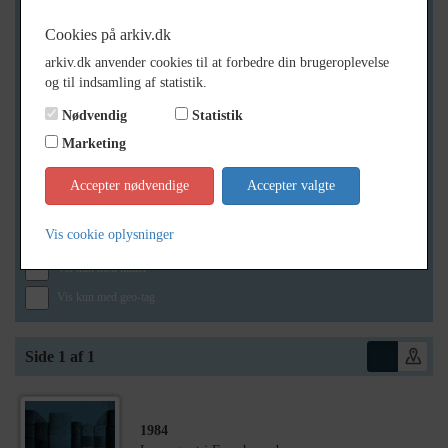
Cookies på arkiv.dk
arkiv.dk anvender cookies til at forbedre din brugeroplevelse
Geografi
og til indsamling af statistik.
Nødvendig
Statistik
Marketing
Generelt
Vis kun med billeder
Accepter nødvendige
Accepter valgte
Vis kun med filmklip
Vis cookie oplysninger
Vis kun med lydklip
Vis kun med kilder
Vis kun med geo-tag
Side 1 af 1
1984