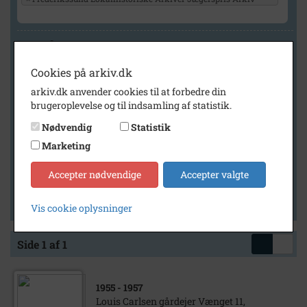
Geografi
Cookies på arkiv.dk
arkiv.dk anvender cookies til at forbedre din
Generelt
brugeroplevelse og til indsamling af statistik.
Vis kun med billeder
Nødvendig
Statistik
Vis kun med filmklip
Marketing
Vis kun med lydklip
Accepter nødvendige
Accepter valgte
Vis kun med kilder
Vis kun med geo-tag
Vis cookie oplysninger
Side 1 af 1
1955
- 1957
Louis Carlsen gårdejer Vænget 11,