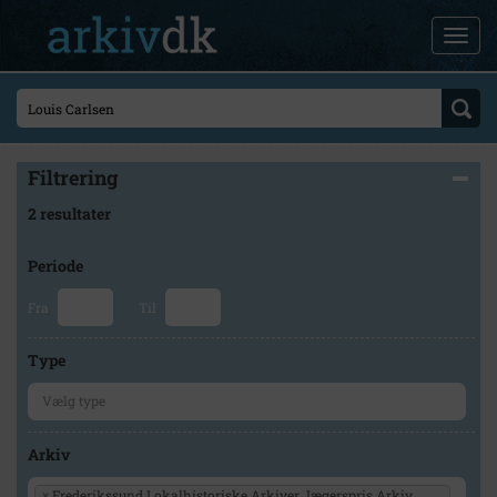
Filtrering
2 resultater
Periode
Fra
Til
Type
Arkiv
×
Frederikssund Lokalhistoriske Arkiver Jægerspris Arkiv