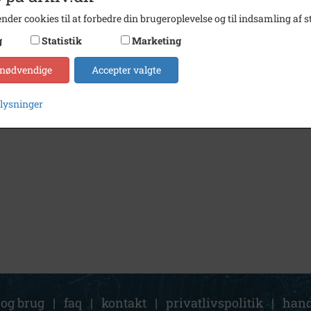
nder cookies til at forbedre din brugeroplevelse og til indsamling af st
g
Statistik
Marketing
 nødvendige
Accepter valgte
plysninger
 og brug
|
faq
|
kontakt
|
privatlivspolitik
|
hand