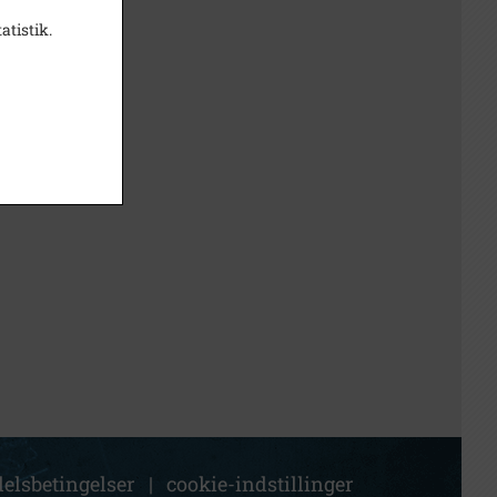
atistik.
elsbetingelser
|
cookie-indstillinger