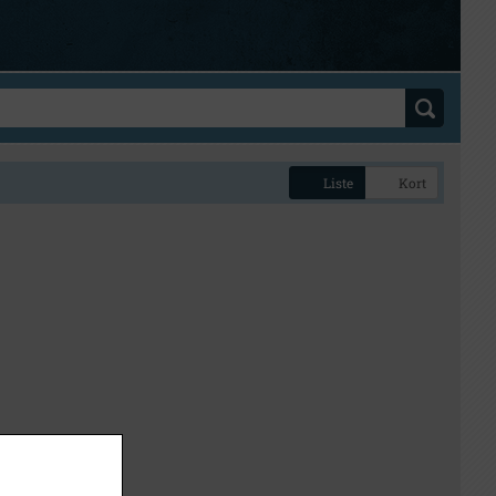
Liste
Kort