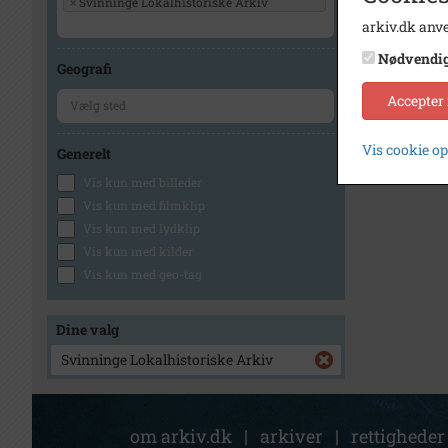
×
Svinninge Lokalhistoriske Arkiv
arkiv.dk anve
Nødvendi
Geografi
Accepter
Vis cookie o
Generelt
Vis kun med billeder
Vis kun med filmklip
Vis kun med lydklip
Vis kun med kilder
Vis kun med geo-tag
Dine valg
Svinninge Lokalhistoriske Arkiv
om arkiv.dk
|
arkiver
|
rettigheder