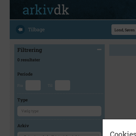
Tilbage
Filtrering
0 resultater
Periode
Fra
Til
Type
Arkiv
Cookies