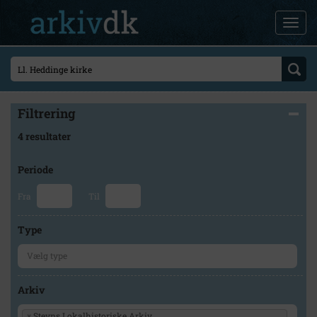
Filtrering
4 resultater
Periode
Fra
Til
Type
Arkiv
×
Stevns Lokalhistoriske Arkiv