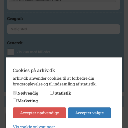
Geografi
Generelt
Vis kun med billeder
Vis kun med filmklip
Vis kun med lydklip
Cookies på arkiv.dk
Vis kun med kilder
arkiv.dk anvender cookies til at forbedre din
brugeroplevelse og til indsamling af statistik.
Vis kun med geo-tag
Nødvendig
Statistik
Marketing
Side 1 af 1
Accepter nødvendige
Accepter valgte
1940
- 1950
Vis cookie oplysninger