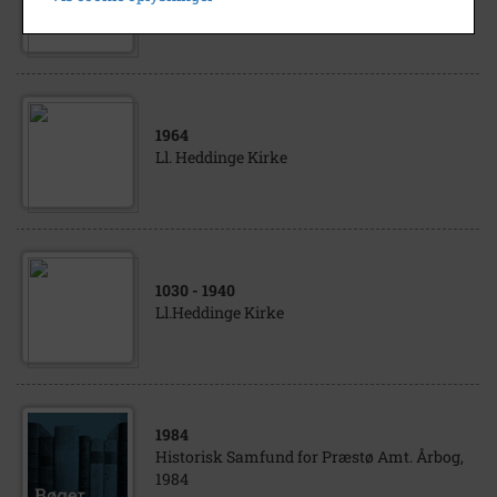
Ll. Heddinge Kirke
1964
Ll. Heddinge Kirke
1030
- 1940
Ll.Heddinge Kirke
1984
Historisk Samfund for Præstø Amt. Årbog,
1984