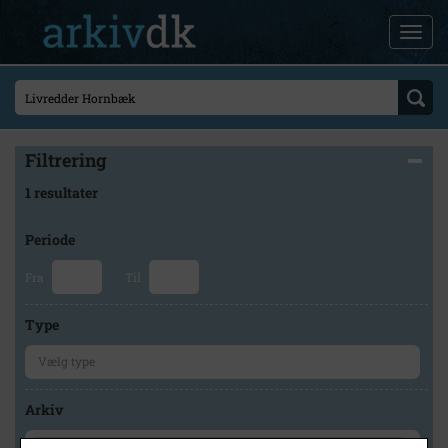
Filtrering
1 resultater
Periode
Fra
Til
Type
Arkiv
×
Lokalarkivet Alsønderup -Tjæreby