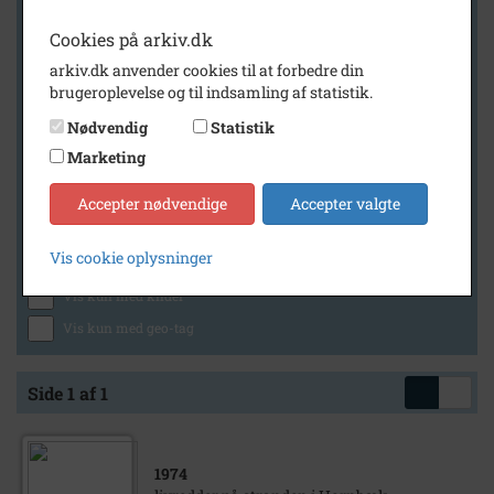
Cookies på arkiv.dk
arkiv.dk anvender cookies til at forbedre din
Geografi
brugeroplevelse og til indsamling af statistik.
Nødvendig
Statistik
Marketing
Generelt
Vis kun med billeder
Accepter nødvendige
Accepter valgte
Vis kun med filmklip
Vis cookie oplysninger
Vis kun med lydklip
Vis kun med kilder
Vis kun med geo-tag
Side 1 af 1
1974