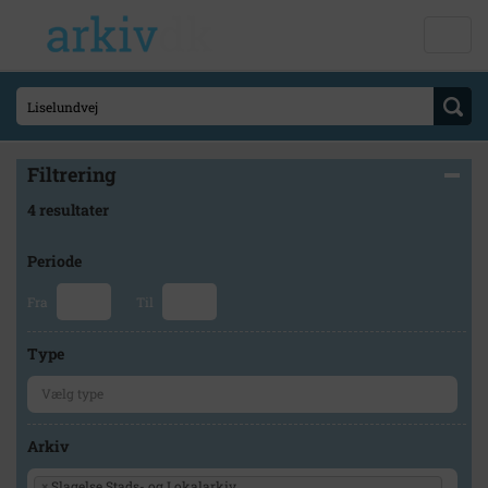
Filtrering
4 resultater
Periode
Fra
Til
Type
Arkiv
×
Slagelse Stads- og Lokalarkiv