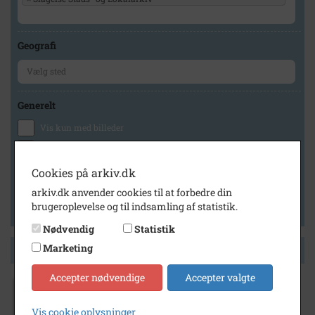
Geografi
Generelt
Vis kun med billeder
Vis kun med filmklip
Vis kun med lydklip
Cookies på arkiv.dk
Vis kun med kilder
arkiv.dk anvender cookies til at forbedre din
brugeroplevelse og til indsamling af statistik.
Vis kun med geo-tag
Nødvendig
Statistik
Marketing
Side 1 af 1
Accepter nødvendige
Accepter valgte
1945
Vis cookie oplysninger