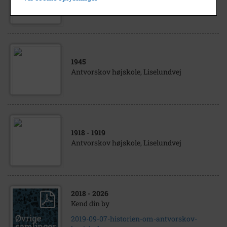
Antvorskov højskole, Liselundvej
1945
Antvorskov højskole, Liselundvej
1918
- 1919
Antvorskov højskole, Liselundvej
2018
- 2026
Kend din by
2019-09-07-historien-om-antvorskov-