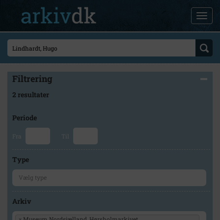
Filtrering
2 resultater
Periode
Fra
Til
Type
Arkiv
×
Museum Nordsjælland, Hørsholmarkivet