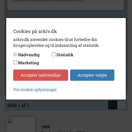
Geografi
Cookies på arkiv.dk
arkiv.dk anvender cookies til at forbedre din
Generelt
brugeroplevelse og til indsamling af statistik.
Vis kun med billeder
Nødvendig
Statistik
Vis kun med filmklip
Marketing
Vis kun med lydklip
Accepter nødvendige
Accepter valgte
Vis kun med kilder
Vis kun med geo-tag
Vis cookie oplysninger
Side 1 af 1
1980